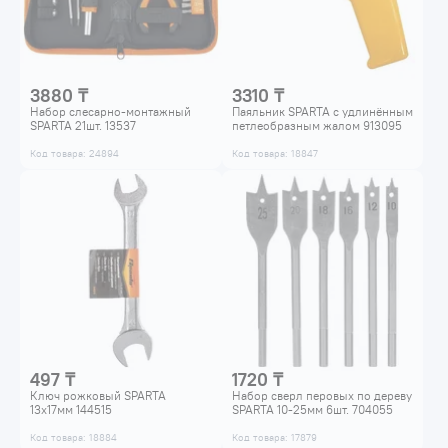
3880 ₸
3310 ₸
Набор слесарно-монтажный
Паяльник SPARTA с удлинённым
SPARTA 21шт. 13537
петлеобразным жалом 913095
Код товара: 24894
Код товара: 18847
497 ₸
1720 ₸
Ключ рожковый SPARTA
Набор сверл перовых по дереву
13x17мм 144515
SPARTA 10-25мм 6шт. 704055
Код товара: 18884
Код товара: 17879