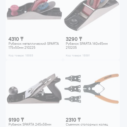
4310 ₸
3290 ₸
Рубанок металлический SPARTA
Рубанок SPARTA 140x45мм
175х50мм 210225
210205
Код товара: 18893
Код товара: 18891
9190 ₸
2310 ₸
Рубанок SPARTA 245x58мм
Съемник стопорных колец