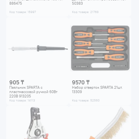
886475
50383
Код товара: 15997
Код товара: 21768
905 ₸
9570 ₸
Паяльник SPARTA с
Набор отверток SPARTA 21шт.
пластмассовой ручкой 60Вт
13309
220В 913205
Код товара: 14113
Код товара: 52560