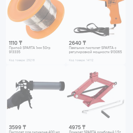
1110 ₸
2640 ₸
Припой SPARTA 1мм 50гр
Паяльник пистолет SPARTA с
913335
регулировкой мощности 913065
Код товара: 25216
Код товара: 14112
3599 ₸
4975 ₸
Пистолет для силикона 400 мл
Домкрат SPARTA ромбовый 1.5т