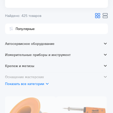
Найдено:
425 товаров
Автосервисное оборудование
Домкраты
Измерительные приборы и инструмент
Смазочное и заправочное оборудование
Измерители длины и расстояния
Крепеж и метизы
Трубогибы
Ручной измерительный и разметочный инструмент
Кабельные стяжки / хомуты
Оснащение мастерских
Автотовары
Электротехнические измерительные приборы
Монтажные ленты
Показать все категории
Верстаки
Специальный инструмент
Диагностика и неразрушающий контроль
Наборы крепежа
Скобы