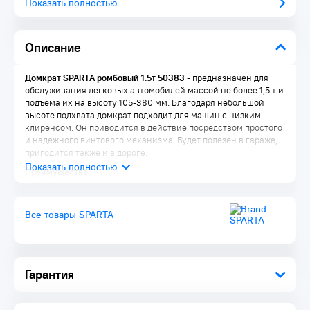
Показать полностью
Описание
Домкрат SPARTA ромбовый 1.5т 50383
- предназначен для
обслуживания легковых автомобилей массой не более 1,5 т и
подъема их на высоту 105-380 мм. Благодаря небольшой
высоте подхвата домкрат подходит для машин с низким
клиренсом. Он приводится в действие посредством простого
и надежного винтового механизма. Будет полезен в гараже,
пригодится также и в дороге.
Преимущества:
Устойчивость - благодаря широкому основанию домкрат
не опрокидывается во время работы
Все товары SPARTA
Надежность и долговечность - домкрат не боится
коррозии благодаря качественному лакокрасочному
покрытию, а также выдерживает эксплуатацию при низких
температурах
Безопасная эксплуатация - трапецеидальная резьба винта
Гарантия
обеспечивает функцию самоторможения
Компактность и малый вес - домкрат удобен для хранения
и транспортировки