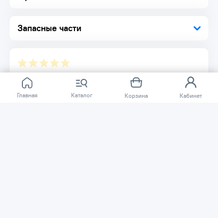
Запасные части
Отзывов ещё нет.
Главная
Каталог
Корзина
Кабинет
Расскажите о товаре, который приобрели у нас.
Благодаря этому другие покупатели смогут узнать о
качестве, достоинствах и возможных недостатках
товара, который они собираются приобрести.
Написать отзыв
Нужна помощь?
Задайте вопрос о товаре, и мы или другие покупатели
помогут вам с ответом. Ваш вопрос может быть полезен