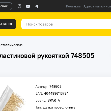
вонок
Контакты
Адреса магазинов
КАТАЛОГ
еталлические
ластиковой рукояткой 748505
Артикул:
748505
EAN:
4044996113784
Бренд:
SPARTA
Тип:
щетки проволочные