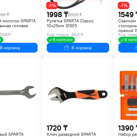
-1%
-1%
1998 ₸
1549 
990 ₸
2020 ₸
й молоток SPARTA
Рулетка SPARTA Classic
Съемник 
анная головка
10х25мм 31305
стопорны
прямой 1
 56837
Код товара: 48374
Код това
и
В наличии
В нал
В корзину
В корзину
1720 ₸
1390 
вый SPARTA
Ключ разводной SPARTA
Набор ре