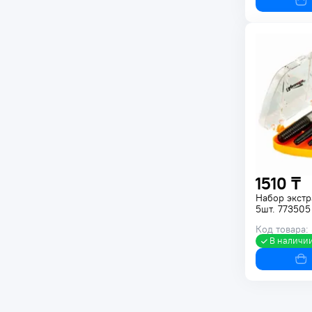
1510 ₸
Набор экст
5шт. 773505
Код товара:
В наличи