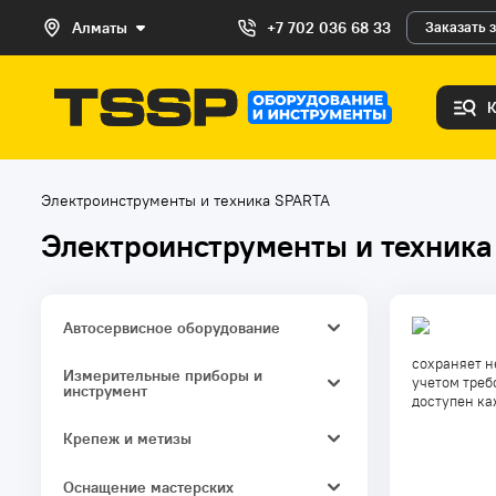
Алматы
+7 702 036 68 33
Заказать 
Электроинструменты и техника SPARTA
Электроинструменты и техник
Автосервисное оборудование
сохраняет н
Домкраты
Измерительные приборы и
учетом треб
инструмент
доступен ка
Смазочное и заправочное
оборудование
Измерители длины и расстояния
Крепеж и метизы
Трубогибы
Ручной измерительный и
Кабельные стяжки / хомуты
разметочный инструмент
Оснащение мастерских
Автотовары