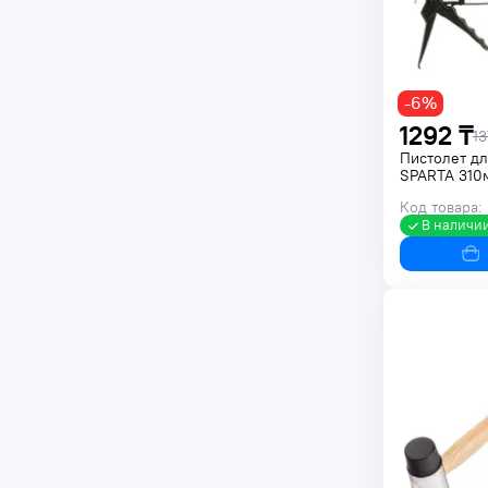
-6%
1292 ₸
13
Пистолет дл
SPARTA 310
Код товара:
В наличи