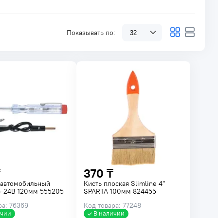
Показывать по:
370 ₸
 автомобильный
Кисть плоская Slimline 4"
-24В 120мм 555205
SPARTA 100мм 824455
ра: 76369
Код товара: 77248
ичии
В наличии