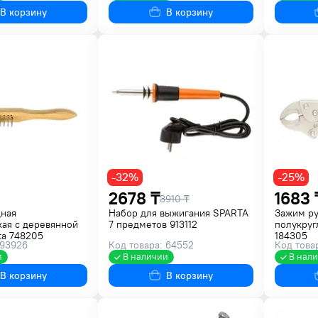
В корзину
В корзину
-32%
-25%
2678 ₸
1683 
3910 ₸
дная
Набор для выжигания SPARTA
Зажим р
ая с деревянной
7 предметов 913112
полукруг
ta 748205
184305
 93926
Код товара: 64552
Код товар
и
В наличии
В нал
В корзину
В корзину