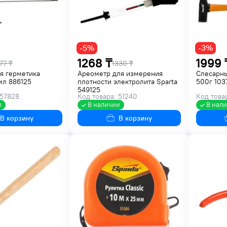
-5%
-3%
1268 ₸
1999 
77 ₸
1330 ₸
я герметика
Ареометр для измерения
Слесарн
мл 886125
плотности электролита Sparta
500г 103
549125
 57828
Код товара: 51240
Код това
и
В наличии
В нал
В корзину
В корзину