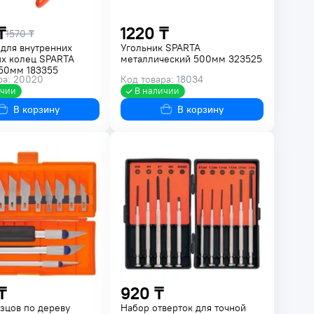
₸
1220 ₸
1570 ₸
для внутренних
Угольник SPARTA
х колец SPARTA
металлический 500мм 323525
50мм 183355
ра: 20020
Код товара: 18034
ичии
В наличии
В корзину
В корзину
₸
920 ₸
зцов по дереву
Набор отверток для точной