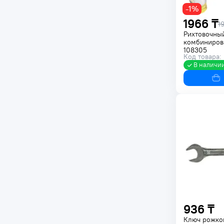
-1%
1966 ₸
1
Рихтовочны
комбиниров
108305
Код товара:
В наличи
936 ₸
Ключ рожко