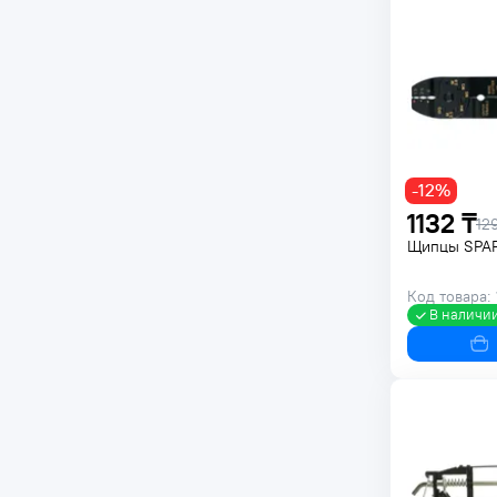
-12%
1132 ₸
12
Щипцы SPAR
Код товара:
В наличи