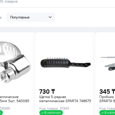
25 товаров
ть:
730 ₸
345 ₸
аллические
Щетка 5-рядная
Пробник
25мм 5шт. 540085
металлическая SPARTA 748675
SPARTA 6
 58986
Код товара: 61945
Код това
и
В наличии
В нал