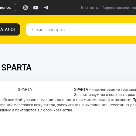
звонок
Контакты
Адреса магазинов
КАТАЛОГ
а SPARTA
SPARTA
– наименование торговой
За счет разумного подхода к ре
еобходимый уровень функциональности при минимальной стоимости. Про
ований массового покупателя, рассчитана на выполнение несложных ремо
ждому и пригодится в любом хозяйстве.