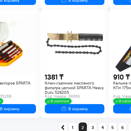
В корзину
В корзину
1381 ₸
910 ₸
ракторов SPARTA
Ключ-съемник масляного
Кельма п
фильтра цепной SPARTA Heavy
КПл 175м
Duty 528205
 35268
Код товара: 39369
Код това
и
В наличии
В нал
В корзину
В корзину
1
2
3
4
5
6