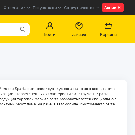
Акции %
О компании
Покупателям
Сотрудничество
Войти
Заказы
Корзина
 марки Sparta символизирует дух «спартанского воспитания».
ализации второстепенных характеристик инструмент Sparta
дукция торговой марки Sparta разрабатывается специально с
нтных работ дома, на даче, в автомобиле. Инструмент Sparta