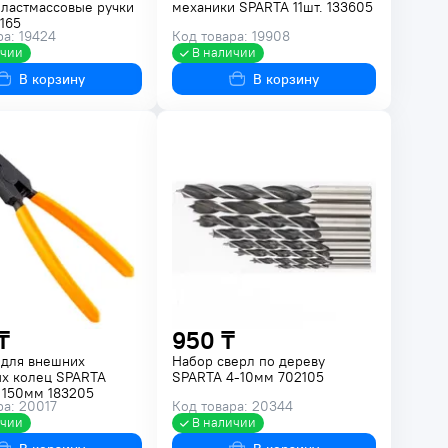
ластмассовые ручки
механики SPARTA 11шт. 133605
165
ра: 19424
Код товара: 19908
ичии
В наличии
В корзину
В корзину
₸
950 ₸
для внешних
Набор сверл по дереву
х колец SPARTA
SPARTA 4-10мм 702105
 150мм 183205
ра: 20017
Код товара: 20344
ичии
В наличии