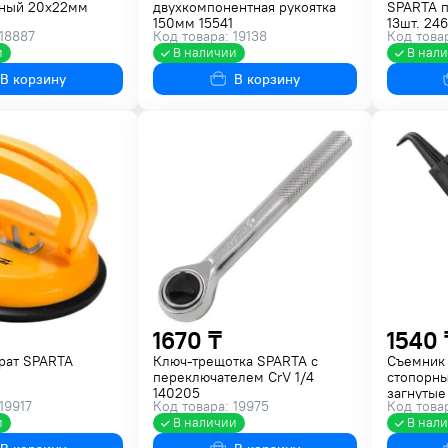
ный 20х22мм
двухкомпонентная рукоятка
SPARTA п
150мм 15541
13шт. 246
 18887
Код товара: 19138
Код това
и
В наличии
В нал
В корзину
В корзину
1670 ₸
1540 
рат SPARTA
Ключ-трещотка SPARTA с
Съемник 
переключателем CrV 1/4
стопорны
140205
загнутые
19917
Код товара: 19975
Код това
и
В наличии
В нал