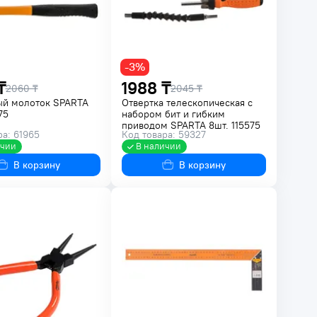
-3%
₸
1988 ₸
2060 ₸
2045 ₸
ый молоток SPARTA
Отвертка телескопическая с
75
набором бит и гибким
приводом SPARTA 8шт. 115575
ра: 61965
Код товара: 59327
ичии
В наличии
В корзину
В корзину