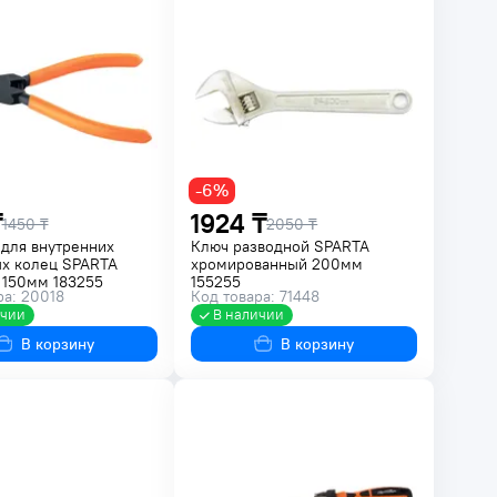
-6%
₸
1924 ₸
1450 ₸
2050 ₸
для внутренних
Ключ разводной SPARTA
х колец SPARTA
хромированный 200мм
 150мм 183255
155255
ра: 20018
Код товара: 71448
ичии
В наличии
В корзину
В корзину