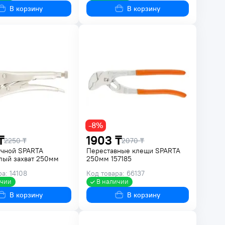
В корзину
В корзину
-8%
₸
1903 ₸
2250 ₸
2070 ₸
учной SPARTA
Переставные клещи SPARTA
лый захват 250мм
250мм 157185
а: 14108
Код товара: 66137
ичии
В наличии
В корзину
В корзину