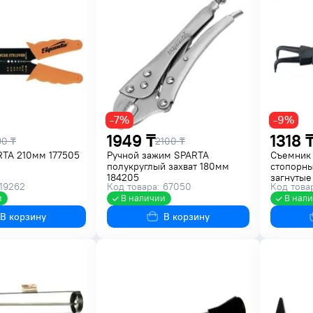
-7%
-9%
1949 ₸
1318 
90 ₸
2100 ₸
TA 210мм 177505
Ручной зажим SPARTA
Съемник 
полукруглый захват 180мм
стопорны
184205
загнутые
 19262
Код товара: 67050
Код това
и
В наличии
В нал
В корзину
В корзину