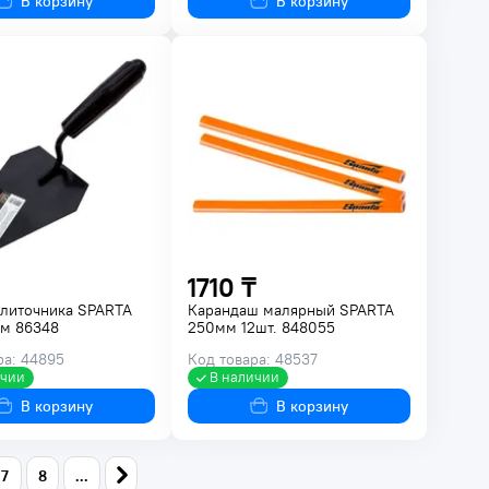
В корзину
В корзину
1710 ₸
литочника SPARTA
Карандаш малярный SPARTA
м 86348
250мм 12шт. 848055
ра: 44895
Код товара: 48537
ичии
В наличии
В корзину
В корзину
7
8
...