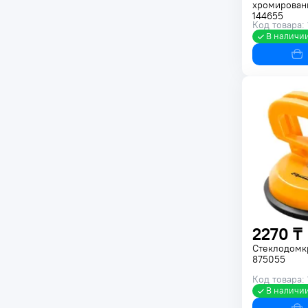
хромирован
144655
Код товара:
В наличи
2270 ₸
Стеклодомк
875055
Код товара: 
В наличи