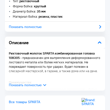
Тип:
рихтовочный
Форма бойка:
круглый
Диаметр бойка:
35 мм
Материал бойка:
резина; пластик
Показать полностью
Описание
Рихтовочный молоток SPARTA комбинированная головка
108305
- предназначен для выпрямления деформированного
листового металла или более мягких материалов. Не
повреждает поверхность при ударах. Будет полезен в
слесарной мастерской, в гараже, а также дома или на даче.
Преимущества:
Эффективная обработка различных материалов — бойки
изготовлены из пластика разной твердости
Надежность — бойки закреплены на головке при помощи
Все товары SPARTA
резьбового соединения
Прочная конструкция — деревянная рукоятка расклинена