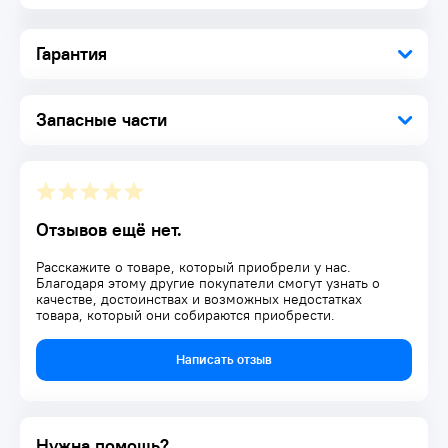
Твердость рабочих частей соответствует требованиям
ГОСТа и составляет 42 HRC, что гарантирует надежность и
износостойкость инструмента
Гарантия
Хромированная поверхность не подвержена коррозии, это
продлевает срок службы ключа
Комплектация:
Запасные части
Ключ рожковый 1 шт.
Отзывов ещё нет.
Расскажите о товаре, который приобрели у нас.
Благодаря этому другие покупатели смогут узнать о
качестве, достоинствах и возможных недостатках
товара, который они собираются приобрести.
Написать отзыв
Нужна помощь?