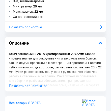
Вид:
миллиметровый
Мин. размер:
20 мм
Макс. размер:
22 мм
Односторонний:
нет
Показать полностью
Описание
Ключ рожковый SPARTA хромированный 20х22мм 144655
- предназначен для откручивания и закручивания болтов,
гаек и других крепежей с шестигранным профилем. Рабочие
губки имеются с двух сторон, размер зева составляет 20 и 22
мм. Губки расположены под углом к рукоятке, что облегчает
работу в стесненных условиях. Инструмент используется
для сборки и разборки оборудования, при проведении
монтажных работ, будет полезен дома, на даче или в гараже.
Преимущества:
Все товары SPARTA
Ключ изготовлен из углеродистой стали марки 45, поэтому
отличается прочностью и устойчивостью к нагрузкам