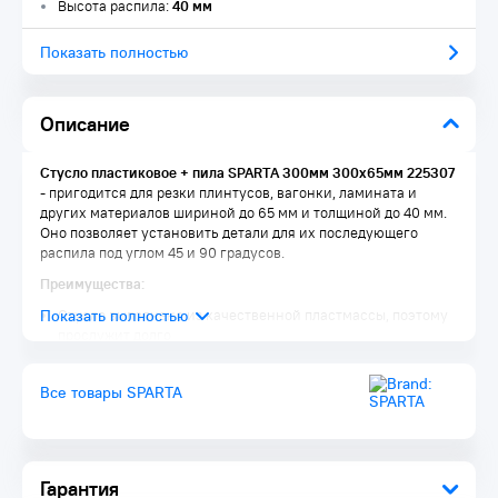
Высота распила:
40 мм
Показать полностью
Описание
Стусло пластиковое + пила SPARTA 300мм 300x65мм 225307
- пригодится для резки плинтусов, вагонки, ламината и
других материалов шириной до 65 мм и толщиной до 40 мм.
Оно позволяет установить детали для их последующего
распила под углом 45 и 90 градусов.
Преимущества:
Стусло выполнено из качественной пластмассы, поэтому
прослужит долго
Пила уже входит в комплект поставки, а это значит, что
приступить к работе можно сразу после приобретения
Все товары SPARTA
набора
Полотно пилы из стали 50 характеризуется оптимальной
для бытового применения прочностью
Шаг зубьев пилы 9TPI позволяет осуществлять
аккуратный и быстрый распил материалов
Гарантия
Рукоятка пистолетного типа обеспечивает удобный и