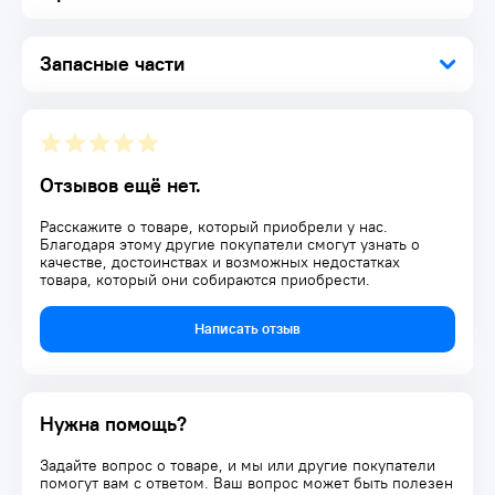
надежный захват пилы
Рабочее полотно крепится к рукоятке на 2 винта, что
гарантирует надежность фиксации
Запасные части
Комплект удобно брать с собой на выездные работы, т.к. он
весит всего 306 г
Комплектация:
Пластиковое стусло 1 шт.
Обушковая пила 1 шт.
Отзывов ещё нет.
Упаковка 1 шт.
Расскажите о товаре, который приобрели у нас.
Благодаря этому другие покупатели смогут узнать о
качестве, достоинствах и возможных недостатках
товара, который они собираются приобрести.
Написать отзыв
Нужна помощь?
Задайте вопрос о товаре, и мы или другие покупатели
помогут вам с ответом. Ваш вопрос может быть полезен