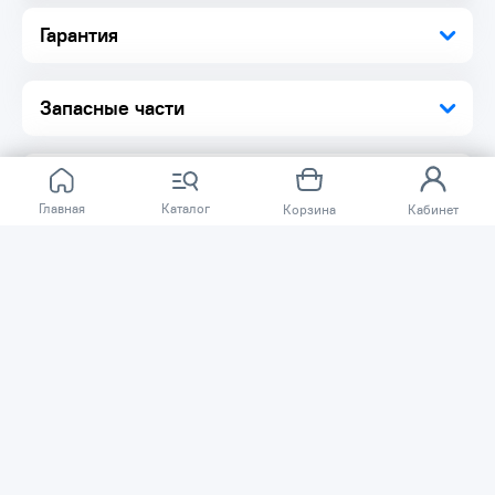
Гарантия
Запасные части
Главная
Каталог
Корзина
Кабинет
Отзывов ещё нет.
Расскажите о товаре, который приобрели у нас.
Благодаря этому другие покупатели смогут узнать о
качестве, достоинствах и возможных недостатках
товара, который они собираются приобрести.
Написать отзыв
Нужна помощь?