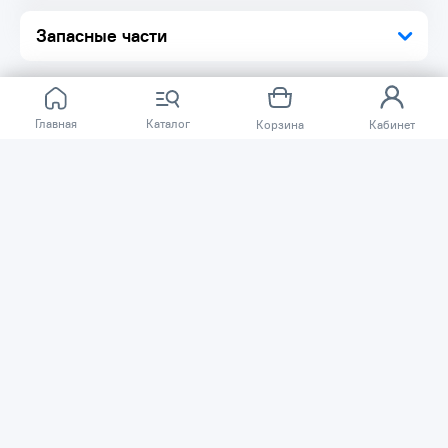
Комплектация:
Запасные части
Зажим для пайки 1 шт.
Упаковка 1 шт.
Главная
Каталог
Корзина
Кабинет
Отзывов ещё нет.
Расскажите о товаре, который приобрели у нас.
Благодаря этому другие покупатели смогут узнать о
качестве, достоинствах и возможных недостатках
товара, который они собираются приобрести.
Написать отзыв
Нужна помощь?
Задайте вопрос о товаре, и мы или другие покупатели
помогут вам с ответом. Ваш вопрос может быть полезен
и другим покупателям.