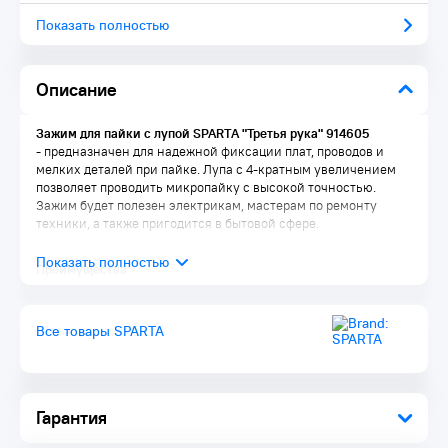
Показать полностью
Описание
Зажим для пайки с лупой SPARTA "Третья рука" 914605
- предназначен для надежной фиксации плат, проводов и
мелких деталей при пайке. Лупа с 4-кратным увеличением
позволяет проводить микропайку с высокой точностью.
Зажим будет полезен электрикам, мастерам по ремонту
техники, а также пригодится в бытовой сфере.
Преимущества:
Удобная эксплуатация — устойчивая станина исключает
опрокидывание, крепкие «крокодилы» надежно
Все товары SPARTA
удерживают детали.
Фиксация предметов под различными углами — благодаря
шарнирным креплениям зажимы и лупу можно установить
в любом удобном положении.
Функциональность — лупу можно передвигать по штанге.
Гарантия
Прочность и долговечность — зажим изготовлен из стали с
хромированным покрытием