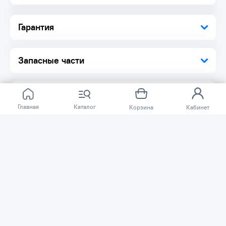
Гарантия
Запасные части
Главная
Каталог
Корзина
Кабинет
Отзывов ещё нет.
Расскажите о товаре, который приобрели у нас.
Благодаря этому другие покупатели смогут узнать о
качестве, достоинствах и возможных недостатках
товара, который они собираются приобрести.
Написать отзыв
Нужна помощь?