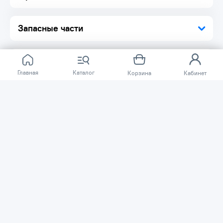
Запасные части
Главная
Каталог
Корзина
Кабинет
Отзывов ещё нет.
Расскажите о товаре, который приобрели у нас.
Благодаря этому другие покупатели смогут узнать о
качестве, достоинствах и возможных недостатках
товара, который они собираются приобрести.
Написать отзыв
Нужна помощь?
Задайте вопрос о товаре, и мы или другие покупатели
помогут вам с ответом. Ваш вопрос может быть полезен