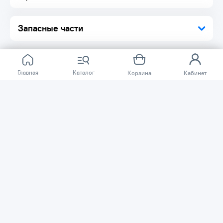
Запасные части
Главная
Каталог
Корзина
Кабинет
Отзывов ещё нет.
Расскажите о товаре, который приобрели у нас.
Благодаря этому другие покупатели смогут узнать о
качестве, достоинствах и возможных недостатках
товара, который они собираются приобрести.
Написать отзыв
Нужна помощь?
Задайте вопрос о товаре, и мы или другие покупатели
помогут вам с ответом. Ваш вопрос может быть полезен