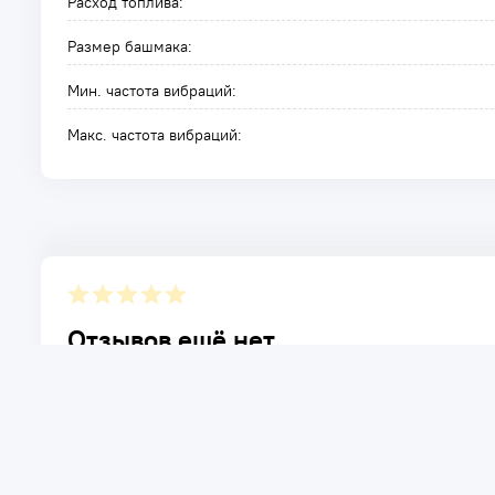
Расход топлива:
Размер башмака:
Мин. частота вибраций:
Макс. частота вибраций:
Отзывов ещё нет.
Расскажите о товаре, который приобрели у нас. Благод
достоинствах и возможных недостатках товара, котор
Написать отзыв