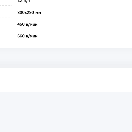
1.3 л/ч
330х290 мм
450 в/мин
660 в/мин
аря этому другие покупатели смогут узнать о качестве,
ый они собираются приобрести.