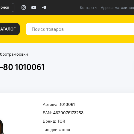
вонок
Контакты
Адреса магазинов
КАТАЛОГ
бротрамбовки
-80 1010061
Артикул:
1010061
EAN:
4620076173253
Бренд:
TOR
Тип двигателя: