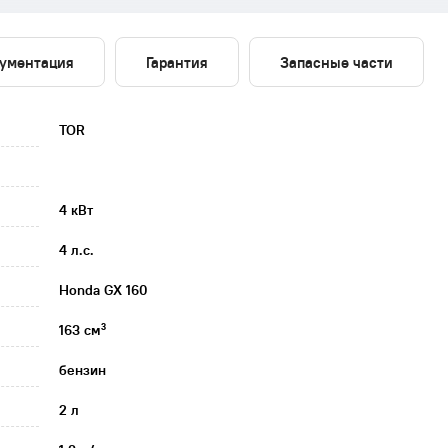
ументация
Гарантия
Запасные части
TOR
4 кВт
4 л.с.
Honda GX 160
163 см³
бензин
2 л