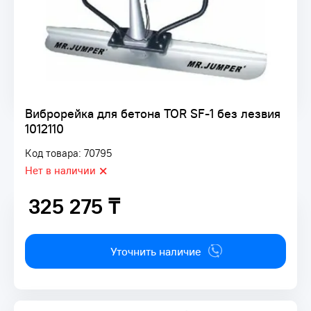
Виброрейка для бетона TOR SF-1 без лезвия
1012110
Код товара: 70795
Нет в наличии
325 275 ₸
325 275 ₸
Уточнить наличие