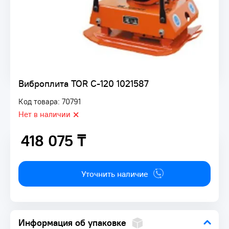
Виброплита TOR C-120 1021587
Код товара: 70791
Нет в наличии
418 075 ₸
418 075 ₸
Уточнить наличие
Информация об упаковке