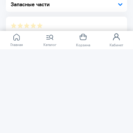
Запасные части
Отзывов ещё нет.
Главная
Каталог
Корзина
Кабинет
Расскажите о товаре, который приобрели у нас.
Благодаря этому другие покупатели смогут узнать о
качестве, достоинствах и возможных недостатках
товара, который они собираются приобрести.
Написать отзыв
Нужна помощь?
Задайте вопрос о товаре, и мы или другие покупатели
помогут вам с ответом. Ваш вопрос может быть полезен
и другим покупателям.