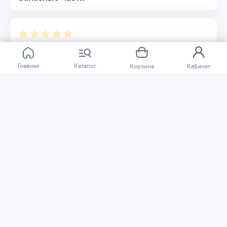
Отзывов ещё нет.
Главная
Каталог
Корзина
Кабинет
Расскажите о товаре, который приобрели у нас.
Благодаря этому другие покупатели смогут узнать о
качестве, достоинствах и возможных недостатках
товара, который они собираются приобрести.
Написать отзыв
Нужна помощь?
Задайте вопрос о товаре, и мы или другие покупатели
помогут вам с ответом. Ваш вопрос может быть полезен
и другим покупателям.
Задать вопрос