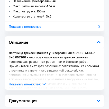
Назначение:
универсальный
Макс. рабочая высота:
4.57 м
Макс. нагрузка:
150 кг
Количество ступеней:
3х6
Показать полностью
Описание
Лестница трехсекционная универсальная KRAUSE CORDA
3x6 010360
- многофункциональная трехсекционная
лестница для различных ремонтных и бытовых работ.
Применяется в четырех различных положениях: как обычная
стремянка и стремянка с выдвижной секцией, как
приставная и выдвижная лестница. Изделие выполнено из
алюминиевого профиля с усилением в нагруженных местах,
оснащена крепежными элементами и ступенями из
легированного алюминия - для большей надежности.
Преимущества:
Документация
Нескользящие, полностью профилированные