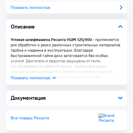
Показать полностью
Описание
Угловая шлифмашина Ресанта УШМ-125/900
- применяется
для обработки и резки различных строительных материалов.
Удобна и надежна в эксплуатации. Благодаря
быстрозажимной гайке диск затягивается без особых
усилий. Двигатель и редуктор защищены от пыли,
что продлевает их рабочий ресурс. Кнопка фиксации
шпинделя дает возможность безопасно менять оснастку.
Кожух диска предохраняет пользователя от травм.
Преимущества:
Система блокировки вала
Документация
Двойная изоляция провода
Блокировка кнопки включения
Простая установка защитного кожуха
Ключ для фиксации диска на валу в комплекте
Все товары Ресанта
Система поддержания постоянного числа оборотов под
нагрузкой
Обрезиненная боковая рукоять для лучшего контроля