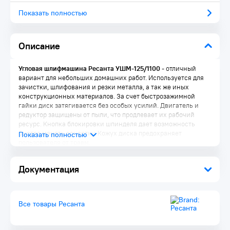
Показать полностью
Описание
Угловая шлифмашина Ресанта УШМ-125/1100
- отличный
вариант для небольших домашних работ. Используется для
зачистки, шлифования и резки металла, а так же иных
конструкционных материалов. За счет быстрозажимной
гайки диск затягивается без особых усилий. Двигатель и
редуктор защищены от пыли, что продлевает их рабочий
ресурс. Кнопка блокировки шпинделя дает возможность
быстро менять оснастку. Кожух диска предохраняет
пользователя от травм.
Преимущества:
Документация
Система блокировки вала
Двойная изоляция провода
Блокировка кнопки включения
Простая установка защитного кожуха
Все товары Ресанта
Ключ для фиксации диска на валу в комплекте
Система поддержания постоянного числа оборотов под
нагрузкой