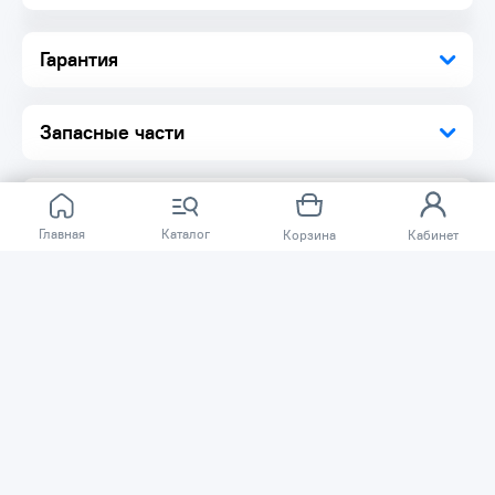
Гарантия
Запасные части
Главная
Каталог
Корзина
Кабинет
Отзывов ещё нет.
Расскажите о товаре, который приобрели у нас.
Благодаря этому другие покупатели смогут узнать о
качестве, достоинствах и возможных недостатках
товара, который они собираются приобрести.
Написать отзыв
Нужна помощь?