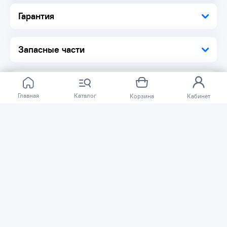
Гарантия
Запасные части
Главная
Каталог
Корзина
Кабинет
Отзывов ещё нет.
Расскажите о товаре, который приобрели у нас.
Благодаря этому другие покупатели смогут узнать о
качестве, достоинствах и возможных недостатках
товара, который они собираются приобрести.
Написать отзыв
Нужна помощь?