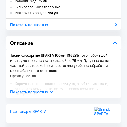
Рабочий ход:
75 мм
Тип крепления:
слесарные
Материал корпуса:
чугун
Показать полностью
Описание
Тиски слесарные SPARTA 100мм 186235
- это небольшой
инструмент для захвата деталей до 75 мм. Будут полезны в
частной мастерской или гараже для удобства обработки
малогабаритных заготовок.
Преимущества:
Корпус тисков выполнен из чугуна, а губки - из стали,
благодаря чему достигается высокая прочность
инструмента
На нерабочих поверхностях имеется порошковое
покрытие для защиты от коррозии
Поворотные тиски позволяют менять положение
Все товары SPARTA
заготовки для удобства ее обработки
Для осуществления ударных работ в конструкции тисков
предусмотрена наковальня