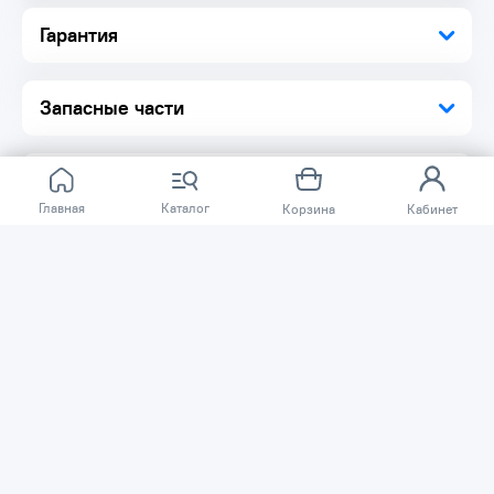
Рельефные прижимные губки обеспечивают надежный
захват изделий
Гарантия
Тиски можно использовать в качестве стационарного
инструмента, т.к. они крепятся к верстаку на болты
Запасные части
Главная
Каталог
Корзина
Кабинет
Отзывов ещё нет.
Расскажите о товаре, который приобрели у нас.
Благодаря этому другие покупатели смогут узнать о
качестве, достоинствах и возможных недостатках
товара, который они собираются приобрести.
Написать отзыв
Нужна помощь?