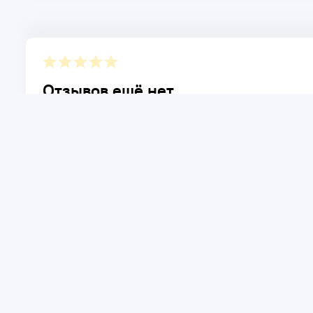
Отзывов ещё нет.
Расскажите о товаре, который приобрели у нас. Благод
достоинствах и возможных недостатках товара, котор
Написать отзыв