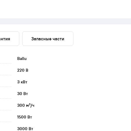
антия
Запасные части
Ballu
220 В
3 кВт
30 Вт
300 м³/ч
1500 Вт
3000 Вт