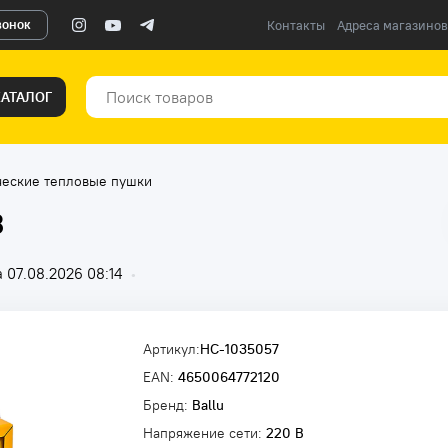
вонок
Контакты
Адреса магазинов
КАТАЛОГ
ческие тепловые пушки
3
 07.08.2026 08:14
•
Артикул:
НС-1035057
EAN:
4650064772120
Бренд:
Ballu
Напряжение сети:
220 В