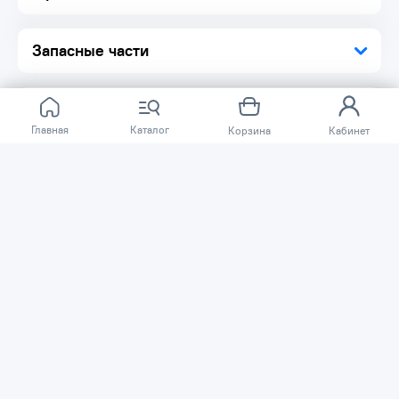
Запасные части
Главная
Каталог
Корзина
Кабинет
Отзывов ещё нет.
Расскажите о товаре, который приобрели у нас.
Благодаря этому другие покупатели смогут узнать о
качестве, достоинствах и возможных недостатках
товара, который они собираются приобрести.
Написать отзыв
Нужна помощь?
Задайте вопрос о товаре, и мы или другие покупатели
помогут вам с ответом. Ваш вопрос может быть полезен