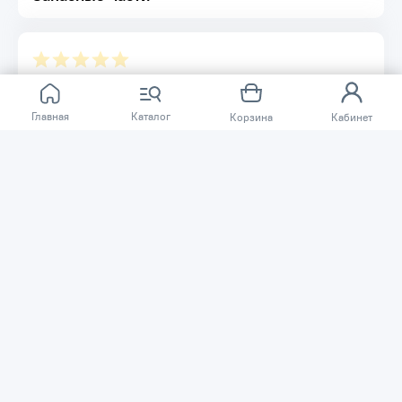
Отзывов ещё нет.
Главная
Каталог
Корзина
Кабинет
Расскажите о товаре, который приобрели у нас.
Благодаря этому другие покупатели смогут узнать о
качестве, достоинствах и возможных недостатках
товара, который они собираются приобрести.
Написать отзыв
Нужна помощь?
Задайте вопрос о товаре, и мы или другие покупатели
помогут вам с ответом. Ваш вопрос может быть полезен
и другим покупателям.
Задать вопрос