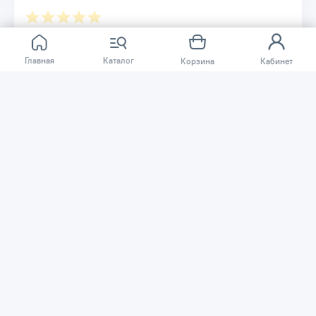
Отзывов ещё нет.
Главная
Каталог
Корзина
Кабинет
Расскажите о товаре, который приобрели у нас.
Благодаря этому другие покупатели смогут узнать о
качестве, достоинствах и возможных недостатках
товара, который они собираются приобрести.
Написать отзыв
Нужна помощь?
Задайте вопрос о товаре, и мы или другие покупатели
помогут вам с ответом. Ваш вопрос может быть полезен
и другим покупателям.
Задать вопрос