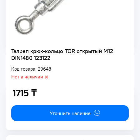
Талреп крюк-кольцо TOR открытый M12
DIN1480 123122
Код товара: 29648
Нет в наличии
1715 ₸
1715 ₸
Уточнить наличие