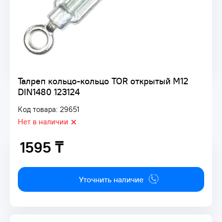
Талреп кольцо-кольцо TOR открытый M12
DIN1480 123124
Код товара: 29651
Нет в наличии
1595 ₸
1595 ₸
Уточнить наличие