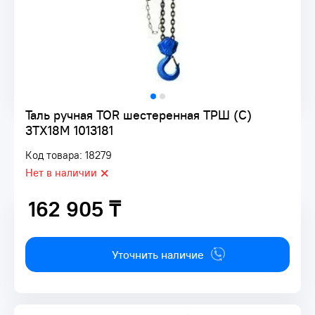
Таль ручная TOR шестеренная ТРШ (C)
3ТХ18М 1013181
Код товара: 18279
Нет в наличии
162 905 ₸
162 905 ₸
Уточнить наличие