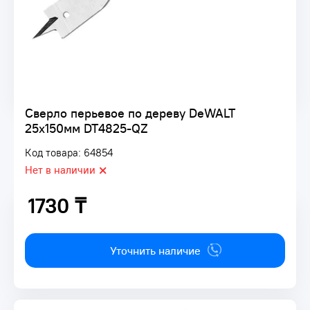
Сверло перьевое по дереву DeWALT
25x150мм DT4825-QZ
Код товара: 64854
Нет в наличии
1730 ₸
1730 ₸
Уточнить наличие