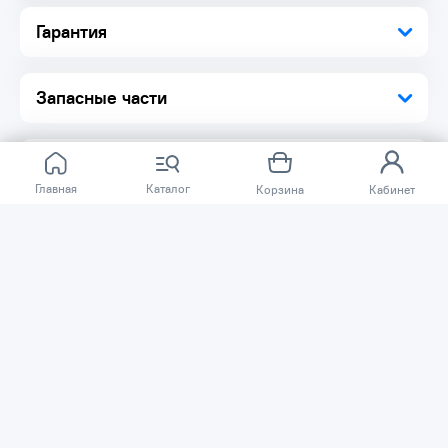
Гарантия
Запасные части
Главная
Каталог
Корзина
Кабинет
Отзывов ещё нет.
Расскажите о товаре, который приобрели у нас.
Благодаря этому другие покупатели смогут узнать о
качестве, достоинствах и возможных недостатках
товара, который они собираются приобрести.
Написать отзыв
Нужна помощь?