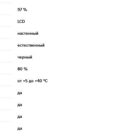
97 %
LCD
настенный
естественный
черный
80 %
от +5 до +40 °C
да
да
да
да