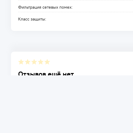
Фильтрация сетевых помех:
Класс защиты:
Отзывов ещё нет.
Расскажите о товаре, который приобрели у нас. Благод
достоинствах и возможных недостатках товара, котор
Написать отзыв