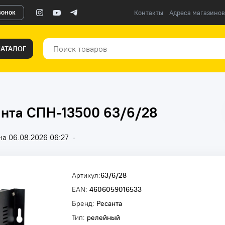
вонок
Контакты
Адреса магазинов
КАТАЛОГ
анта СПН-13500 63/6/28
а 06.08.2026 06:27
•
Артикул:
63/6/28
EAN:
4606059016533
Бренд:
Ресанта
Тип:
релейный