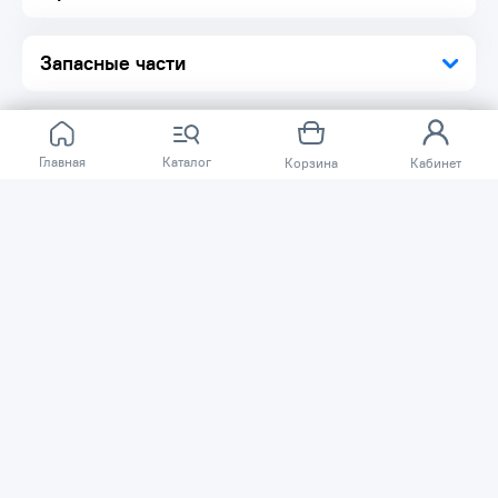
Запасные части
Главная
Каталог
Корзина
Кабинет
Отзывов ещё нет.
Расскажите о товаре, который приобрели у нас.
Благодаря этому другие покупатели смогут узнать о
качестве, достоинствах и возможных недостатках
товара, который они собираются приобрести.
Написать отзыв
Нужна помощь?
Задайте вопрос о товаре, и мы или другие покупатели
помогут вам с ответом. Ваш вопрос может быть полезен