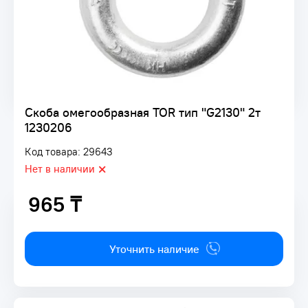
Скоба омегообразная TOR тип "G2130" 2т
1230206
Код товара: 29643
Нет в наличии
965 ₸
965 ₸
Уточнить наличие