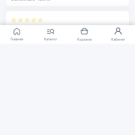
Отзывов ещё нет.
Главная
Каталог
Корзина
Кабинет
Расскажите о товаре, который приобрели у нас.
Благодаря этому другие покупатели смогут узнать о
качестве, достоинствах и возможных недостатках
товара, который они собираются приобрести.
Написать отзыв
Нужна помощь?
Задайте вопрос о товаре, и мы или другие покупатели
помогут вам с ответом. Ваш вопрос может быть полезен
и другим покупателям.
Задать вопрос