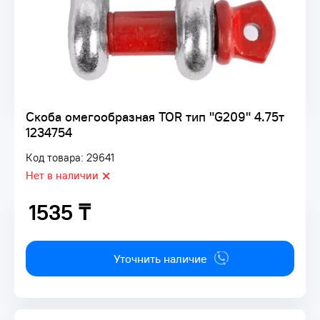
Скоба омегообразная TOR тип "G209" 4.75т
1234754
Код товара: 29641
Нет в наличии
1535 ₸
1535 ₸
Уточнить наличие