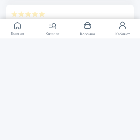
Отзывов ещё нет.
Главная
Каталог
Корзина
Кабинет
Расскажите о товаре, который приобрели у нас.
Благодаря этому другие покупатели смогут узнать о
качестве, достоинствах и возможных недостатках
товара, который они собираются приобрести.
Написать отзыв
Нужна помощь?
Задайте вопрос о товаре, и мы или другие покупатели
помогут вам с ответом. Ваш вопрос может быть полезен
и другим покупателям.
Задать вопрос