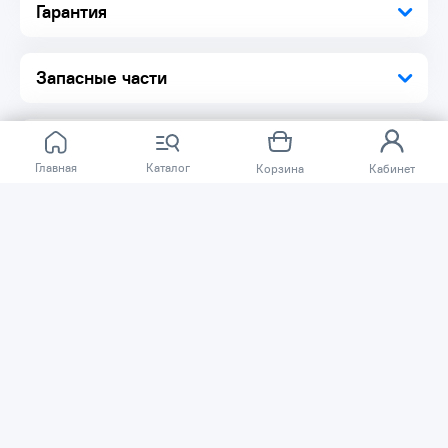
Гарантия
весит 147 г, что снижает усталость при длительном
использовании.
Комплектация:
Запасные части
Щетка-сметка для снега со скребком 1 шт.
Упаковка 1 шт.
Главная
Каталог
Корзина
Кабинет
Отзывов ещё нет.
Расскажите о товаре, который приобрели у нас.
Благодаря этому другие покупатели смогут узнать о
качестве, достоинствах и возможных недостатках
товара, который они собираются приобрести.
Написать отзыв
Нужна помощь?
Задайте вопрос о товаре, и мы или другие покупатели