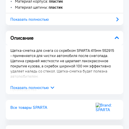
Материал корпуса:
пластик
Материал щетины:
пластик
Показать полностью
Описание
Щетка-сметка для снега со скребком SPARTA 415мм 552915
- применяется для чистки автомобиля после снегопада.
Щетина средней жесткости не царапает лакокрасочное
покрытие кузова, а скребок шириной 100 мм эффективно
удаляет наледь со стекол. Щетка-сметка будет полезна
автолюбителям.
Преимущества:
Долговечность — щетка со скребком изготовлена из
морозоустойчивого пластика.
Все товары SPARTA
Износостойкость — щетина выполнена из прочного
синтетического материала, устойчивого к истиранию.
Удобное хранение — в рукоятке имеется отверстие для
подвешивания щетки.
Комфорт во время эксплуатации — автомобильная щетка