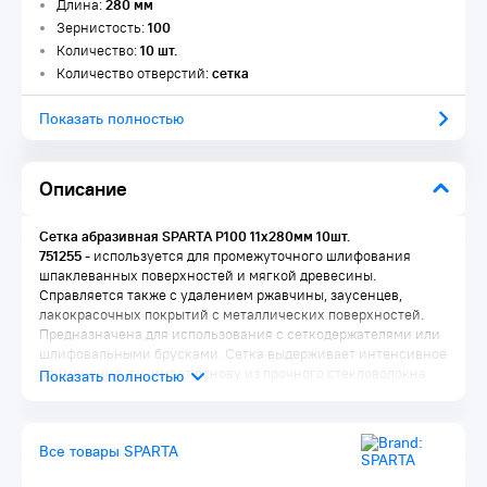
Длина:
280 мм
Зернистость:
100
Количество:
10 шт.
Количество отверстий:
сетка
Показать полностью
Описание
Сетка абразивная SPARTA P100 11х280мм 10шт.
751255
- используется для промежуточного шлифования
шпаклеванных поверхностей и мягкой древесины.
Справляется также с удалением ржавчины, заусенцев,
лакокрасочных покрытий с металлических поверхностей.
Предназначена для использования с сеткодержателями или
шлифовальными брусками. Сетка выдерживает интенсивное
применение, т.к. имеет основу из прочного стекловолокна.
Преимущества:
Все товары SPARTA
Полотно имеет ячеистую структуру, поэтому практически
не забивается продуктами шлифования