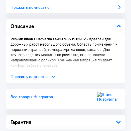
Показать полностью
Описание
Резчик швов Husqvarna FS413 965 15 01-02
- идеален для
дорожных работ небольшого объема. Область применения -
нарезание траншей, температурных швов, каналов. Для
точного ведения машины по разметке, она оснащена
направляющей с роликом. Сниженная вибрация придает
комфорт работе оператора.
Преимущества:
Запатентованная система опускания/подъема в
конструкции придает удобство работе оператора
Все товары Husqvarna
Поликлиновый ремень служит для оптимальной передачи
мощности на режущий диск
Простота транспортировки благодаря встроенным
колесам и удобным рукояткам
Запатентованная система защиты вала режущего диска
Гарантия
IntelliSeal обеспечивает минимум 250 часов работы без
обслуживания