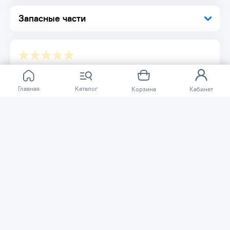
Запасные части
Отзывов ещё нет.
Главная
Каталог
Корзина
Кабинет
Расскажите о товаре, который приобрели у нас.
Благодаря этому другие покупатели смогут узнать о
качестве, достоинствах и возможных недостатках
товара, который они собираются приобрести.
Написать отзыв
Нужна помощь?
Задайте вопрос о товаре, и мы или другие покупатели
помогут вам с ответом. Ваш вопрос может быть полезен
и другим покупателям.