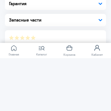
Гарантия
Запасные части
Отзывов ещё нет.
Главная
Каталог
Корзина
Кабинет
Расскажите о товаре, который приобрели у нас.
Благодаря этому другие покупатели смогут узнать о
качестве, достоинствах и возможных недостатках
товара, который они собираются приобрести.
Написать отзыв
Нужна помощь?
Задайте вопрос о товаре, и мы или другие покупатели