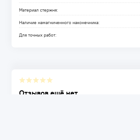
Материал стержня:
Наличие намагниченного наконечника:
Для точных работ:
Отзывов ещё нет.
Расскажите о товаре, который приобрели у нас. Благод
достоинствах и возможных недостатках товара, котор
Написать отзыв