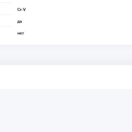
Cr-V
да
нет
аря этому другие покупатели смогут узнать о качестве,
ый они собираются приобрести.