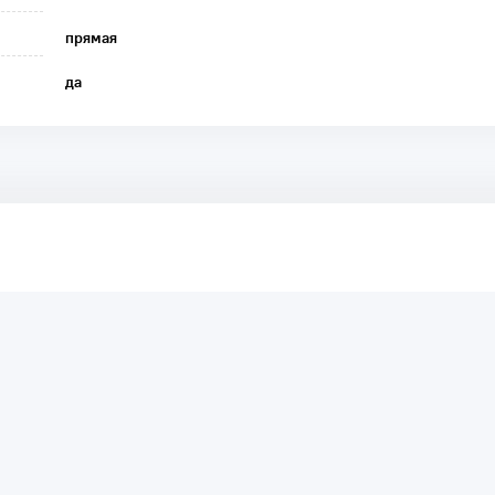
прямая
да
аря этому другие покупатели смогут узнать о качестве,
ый они собираются приобрести.