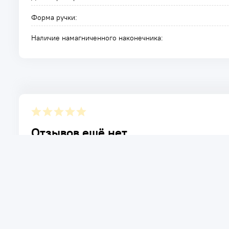
Форма ручки:
Наличие намагниченного наконечника:
Отзывов ещё нет.
Расскажите о товаре, который приобрели у нас. Благод
достоинствах и возможных недостатках товара, котор
Написать отзыв