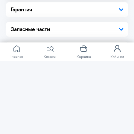
Гарантия
Запасные части
Главная
Каталог
Корзина
Кабинет
Отзывов ещё нет.
Расскажите о товаре, который приобрели у нас.
Благодаря этому другие покупатели смогут узнать о
качестве, достоинствах и возможных недостатках
товара, который они собираются приобрести.
Написать отзыв
Нужна помощь?