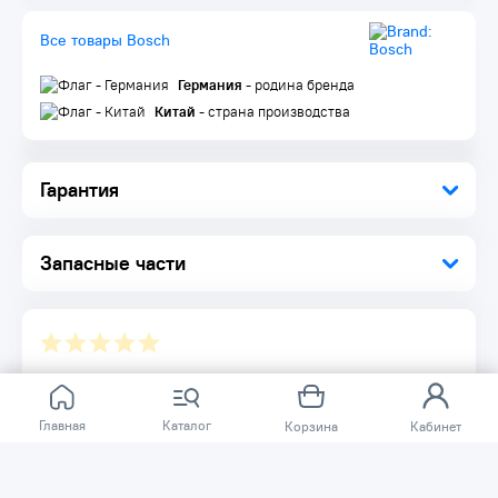
Все товары Bosch
Германия
- родина бренда
Китай
- страна производства
Гарантия
Запасные части
Отзывов ещё нет.
Главная
Расскажите о товаре, который приобрели у нас.
Каталог
Корзина
Кабинет
Благодаря этому другие покупатели смогут узнать о
качестве, достоинствах и возможных недостатках
товара, который они собираются приобрести.