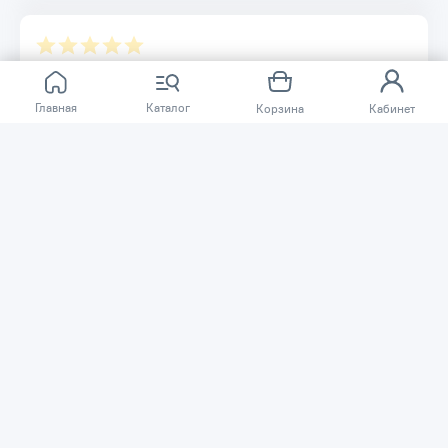
Отзывов ещё нет.
Главная
Каталог
Корзина
Кабинет
Расскажите о товаре, который приобрели у нас.
Благодаря этому другие покупатели смогут узнать о
качестве, достоинствах и возможных недостатках
товара, который они собираются приобрести.
Написать отзыв
Нужна помощь?
Задайте вопрос о товаре, и мы или другие покупатели
помогут вам с ответом. Ваш вопрос может быть полезен
и другим покупателям.
Задать вопрос