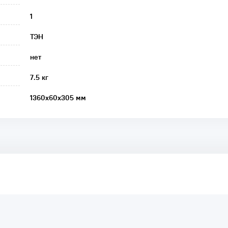
1
ТЭН
нет
7.5 кг
1360х60х305 мм
аря этому другие покупатели смогут узнать о качестве,
ый они собираются приобрести.