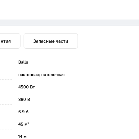
антия
Запасные части
Ballu
настенная; потолочная
4500 Вт
380 В
6.9 А
45 м²
14 м