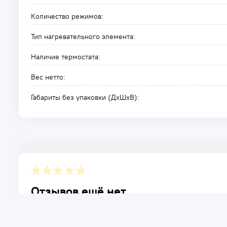
Количество режимов:
Тип нагревательного элемента:
Наличие термостата:
Вес нетто:
Габариты без упаковки (ДxШxВ):
Отзывов ещё нет.
Расскажите о товаре, который приобрели у нас. Благод
достоинствах и возможных недостатках товара, котор