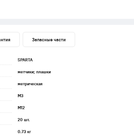
антия
Запасные части
SPARTA
метчики; плашки
метрическая
M3
M12
20 шт.
0.73 кг