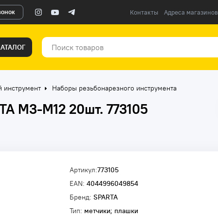
вонок
Контакты
Адреса магазинов
КАТАЛОГ
й инструмент
Наборы резьбонарезного инструмента
TA М3-М12 20шт. 773105
Артикул:
773105
EAN:
4044996049854
Бренд:
SPARTA
Тип:
метчики; плашки