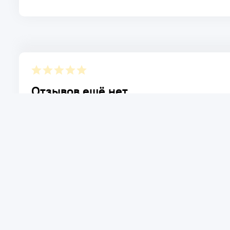
Отзывов ещё нет.
Расскажите о товаре, который приобрели у нас. Благод
достоинствах и возможных недостатках товара, котор
Написать отзыв