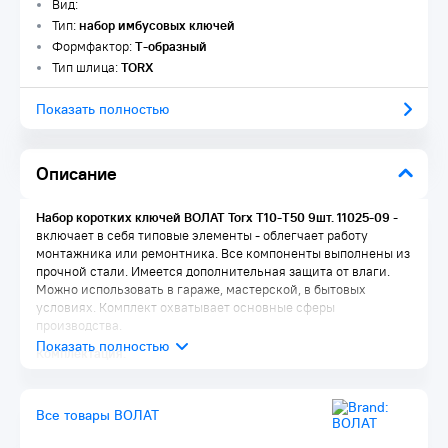
Вид:
Тип:
набор имбусовых ключей
Формфактор:
Т-образный
Тип шлица:
TORX
Показать полностью
Описание
Набор коротких ключей ВОЛАТ Torx T10-T50 9шт. 11025-09
-
включает в себя типовые элементы - облегчает работу
монтажника или ремонтника. Все компоненты выполнены из
прочной стали. Имеется дополнительная защита от влаги.
Можно использовать в гараже, мастерской, в бытовых
условиях. Комплект охватывает основные сферы
производства.
Комплектация:
Ключи 9 шт. - T10, T15, T20, T25, T27, T30, T40, T45, T50
Все товары ВОЛАТ