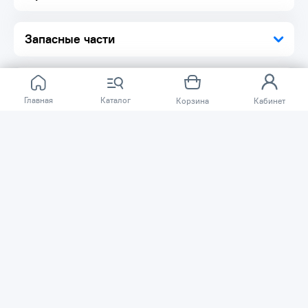
Запасные части
Главная
Каталог
Корзина
Кабинет
Отзывов ещё нет.
Расскажите о товаре, который приобрели у нас.
Благодаря этому другие покупатели смогут узнать о
качестве, достоинствах и возможных недостатках
товара, который они собираются приобрести.
Написать отзыв
Нужна помощь?
Задайте вопрос о товаре, и мы или другие покупатели
помогут вам с ответом. Ваш вопрос может быть полезен