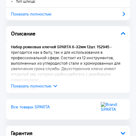
Тип шлица:
Показать полностью
Описание
Набор рожковых ключей SPARTA 6-32мм 12шт. 152945
-
пригодится как в быту, так и для использования в
профессиональной сфере. Состоит из 12 инструментов,
выполненных из углеродистой стали и хромированных для
увеличения срока службы. Двухсторонние ключи имеют
открытый зев, которым удобно работать с резьбовыми
соединениями.
Комплектация:
Ключи рожковые 12 шт.: 6х7, 8х9, 10х11, 12х13, 14х15, 16х17,
18х19, 20х22, 21х23, 24х27, 25х28, 30х32мм
Все товары SPARTA
Упаковка 1 шт.
Гарантия