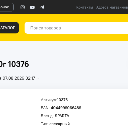
вонок
Контакты
Адреса магазинов
КАТАЛОГ
г 10376
 07.08.2026 02:17
•
Артикул:
10376
EAN:
4044996066486
Бренд:
SPARTA
Тип:
слесарный