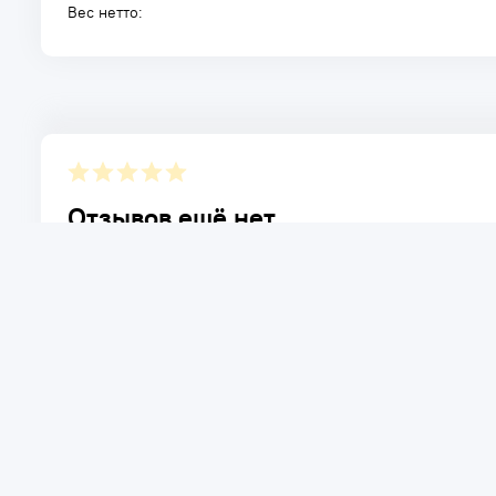
Вес нетто:
Отзывов ещё нет.
Расскажите о товаре, который приобрели у нас. Благод
достоинствах и возможных недостатках товара, котор
Написать отзыв