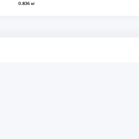
0.836 кг
аря этому другие покупатели смогут узнать о качестве,
ый они собираются приобрести.