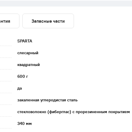
антия
Запасные части
SPARTA
слесарный
квадратный
600 г
да
закаленная углеродистая сталь
стекловолокно (фиберглас) с прорезиненным покрытием
340 мм