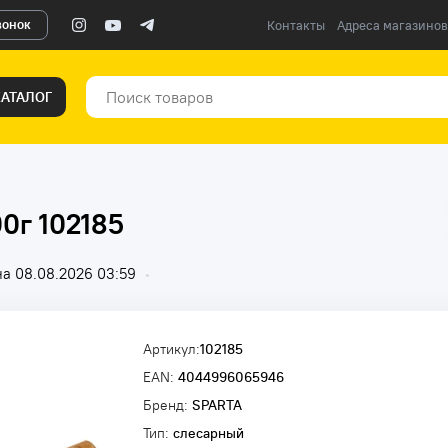
вонок
Контакты
Адреса магазинов
КАТАЛОГ
0г 102185
а 08.08.2026 03:59
•
Артикул:
102185
EAN:
4044996065946
Бренд:
SPARTA
Тип:
слесарный